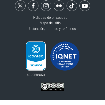
MINISTERIO DE HACIENDA
;
SUPERINTENDENCIA DE BANCOS E
INSTITUCIONES FINANCIERAS
Promulgación:
13-DIC-1988
Publicación:
no tiene
Versión:
Intermedio - de
07-OCT-1991
a
14-OCT-1991
CONCORDANCIA
MODIFICACION