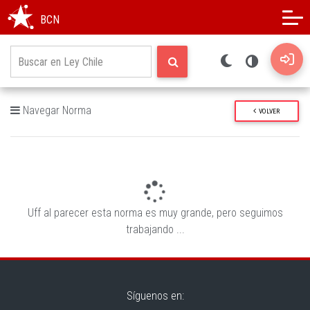
Modo oscuro
Alto contraste
BCN
Navegar Norma
VOLVER
El texto de esta versión no se encuentra vigente
Ir al texto vigente
CIRCULAR BANCOS 2409
CIRCULAR FINANCIERAS 798
RECOPILACION ACTUALIZADA DE NORMAS