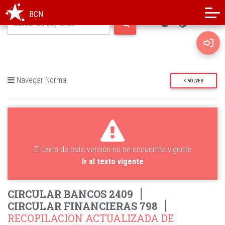
Modo oscuro
Alto contraste
BCN
Navegar Norma
VOLVER
El texto de esta versión no se encuentra vigente
Ir al texto vigente
CIRCULAR BANCOS 2409
CIRCULAR FINANCIERAS 798
RECOPILACION ACTUALIZADA DE