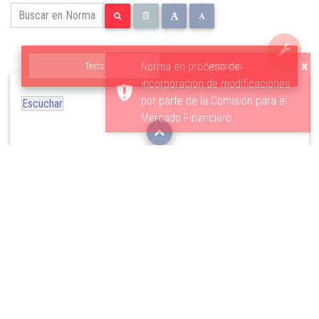
×
Norma en proceso de
Texto
Versiones
incorporación de modificaciones
por parte de la Comisión para el
Escuchar
Mercado Financiero.
4. Control contable sobre el canje
Los tratamientos contables señalados en los numerales
precedentes corresponden a una descripción de los criterios
generales que deben aplicarse, en cuanto a los efectos en los
deducibles de encaje y oportunidad de registro. Como es
natural, los bancos pueden mantener las cuentas o el uso de
auxiliares que estimen necesarios para el control del proceso
de canje, siempre que se encuadren en los criterios descritos