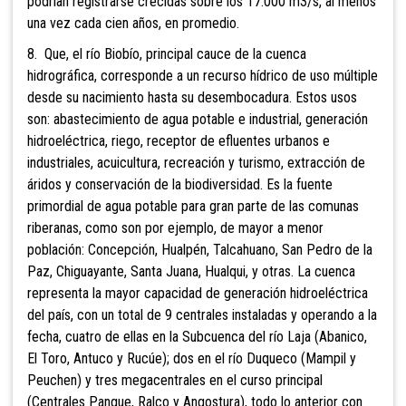
podrían registrarse crecidas sobre los 17.000 m3/s, al menos
una vez cada cien años, en promedio.
8. Que, el río Biobío, principal cauce de la cuenca
hidrográfica, corresponde a un recurso hídrico de uso múltiple
desde su nacimiento hasta su desembocadura. Estos usos
son: abastecimiento de agua potable e industrial, generación
hidroeléctrica, riego, receptor de efluentes urbanos e
industriales, acuicultura, recreación y turismo, extracción de
áridos y conservación de la biodiversidad. Es la fuente
primordial de agua potable para gran parte de las comunas
riberanas, como son por ejemplo, de mayor a menor
población: Concepción, Hualpén, Talcahuano, San Pedro de la
Paz, Chiguayante, Santa Juana, Hualqui, y otras. La cuenca
representa la mayor capacidad de generación hidroeléctrica
del país, con un total de 9 centrales instaladas y operando a la
fecha, cuatro de ellas en la Subcuenca del río Laja (Abanico,
El Toro, Antuco y Rucúe); dos en el río Duqueco (Mampil y
Peuchen) y tres megacentrales en el curso principal
(Centrales Pangue, Ralco y Angostura), todo lo anterior con