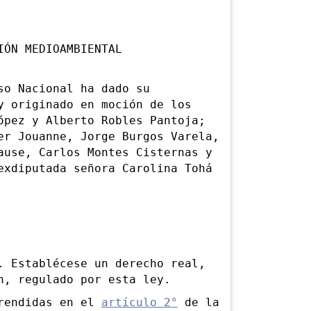
IÓN MEDIOAMBIENTAL
o Nacional ha dado su
y originado en moción de los
ópez y Alberto Robles Pantoja;
er Jouanne, Jorge Burgos Varela,
ause, Carlos Montes Cisternas y
exdiputada señora Carolina Tohá
Establécese un derecho real,
n, regulado por esta ley.
rendidas en el
artículo 2°
de la