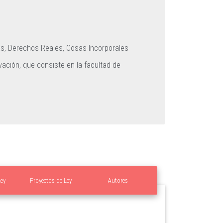
as,
Derechos Reales,
Cosas Incorporales
vación, que consiste en la facultad de
Ley
Proyectos de Ley
Autores