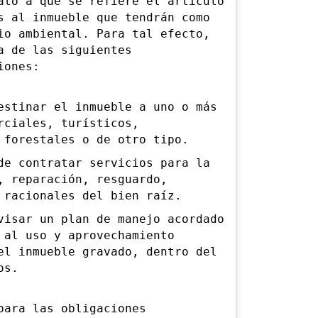
o a que se refiere el artículo
s al inmueble que tendrán como
io ambiental. Para tal efecto,
a de las siguientes
iones:
tinar el inmueble a uno o más
rciales, turísticos,
 forestales o de otro tipo.
 contratar servicios para la
, reparación, resguardo,
 racionales del bien raíz.
sar un plan de manejo acordado
 al uso y aprovechamiento
el inmueble gravado, dentro del
os.
ara las obligaciones