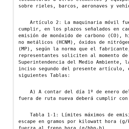
sobre rieles, barcos, aeronaves y vehí
Artículo 2: La maquinaria móvil fue
cumplir, en los plazos señalados en ca
emisión de monóxido de carbono (CO), h
no metálicos (HCNM), óxidos de nitróge
(MP), según la norma que el fabricante
representantes soliciten al momento de
Superintendencia del Medio Ambiente, l
inciso segundo del presente artículo, 
siguientes Tablas:
A) A contar del día 1º de enero del 
fuera de ruta nueva deberá cumplir con
Tabla 1-1: Límites máximos de emisió
escape en gramos por kilowatt hora (g/
fuerza al freno hora (g/bhp-h).