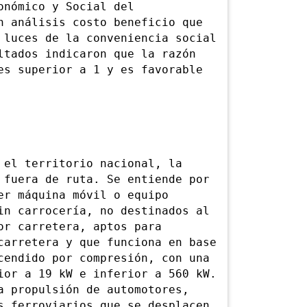
nómico y Social del
n análisis costo beneficio que
 luces de la conveniencia social
ltados indicaron que la razón
es superior a 1 y es favorable
l territorio nacional, la
 fuera de ruta. Se entiende por
er máquina móvil o equipo
in carrocería, no destinados al
or carretera, aptos para
carretera y que funciona en base
cendido por compresión, con una
ior a 19 kW e inferior a 560 kW.
a propulsión de automotores,
s ferroviarios que se desplacen