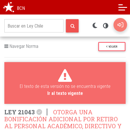
Modo oscuro
Alto contraste
BCN
Navegar Norma
VOLVER
El texto de esta versión no se encuentra vigente
Ir al texto vigente
LEY 21043
OTORGA UNA
BONIFICACIÓN ADICIONAL POR RETIRO
AL PERSONAL ACADÉMICO, DIRECTIVO Y