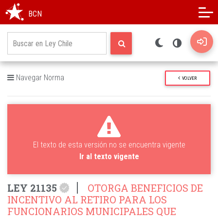
Modo oscuro
Alto contraste
BCN
Navegar Norma
VOLVER
El texto de esta versión no se encuentra vigente
Ir al texto vigente
LEY 21135
OTORGA BENEFICIOS DE
INCENTIVO AL RETIRO PARA LOS
FUNCIONARIOS MUNICIPALES QUE