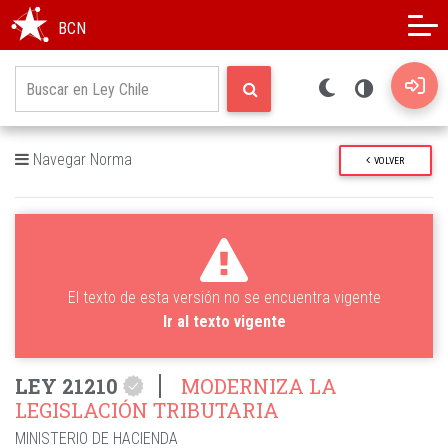
Modo oscuro
Alto contraste
BCN
Navegar Norma
VOLVER
El texto de esta versión no se encuentra vigente
Ir al texto vigente
LEY 21210
MODERNIZA LA
LEGISLACIÓN TRIBUTARIA
MINISTERIO DE HACIENDA