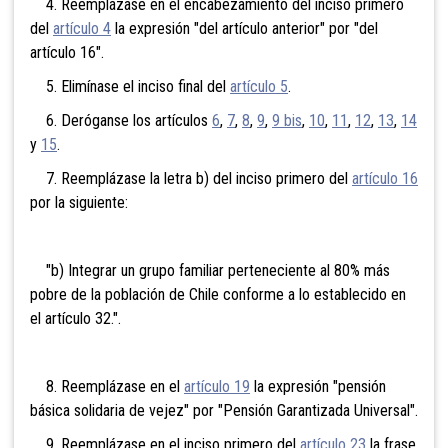
4. Reemplázase en el encabezamiento del inciso primero
del
artículo 4
la expresión "del artículo anterior" por "del
artículo 16".
5. Elimínase el inciso final del
artículo 5
.
6. Deróganse los artículos
6
,
7
,
8
,
9
,
9 bis
,
10
,
11
,
12
,
13
,
14
y
15
.
7. Reemplázase la letra b) del inciso primero del
artículo 16
por la siguiente:
"b) Integrar un grupo familiar perteneciente al 80% más
pobre de la población de Chile conforme a lo establecido en
el artículo 32.".
8. Reemplázase en el
artículo 19
la expresión "pensión
básica solidaria de vejez" por "Pensión Garantizada Universal".
9. Reemplázase en el inciso primero del
artículo 23
la frase