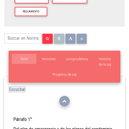
REGLAMENTO
Texto
Versiones
Jurisprudencia
Historia
de la Ley
Proyectos de Ley
Escuchar
Párrafo 1°