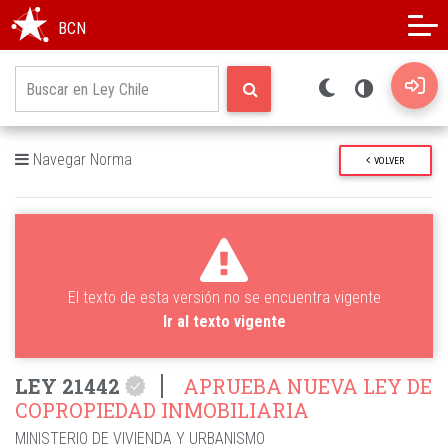
Modo oscuro
Alto contraste
BCN
Navegar Norma
VOLVER
El texto de esta versión no se encuentra vigente
Ir al texto vigente
LEY 21442
APRUEBA NUEVA LEY DE
COPROPIEDAD INMOBILIARIA
MINISTERIO DE VIVIENDA Y URBANISMO