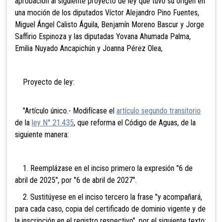
aprobación al siguiente proyecto de ley que tuvo su origen en
una moción de los diputados Víctor Alejandro Pino Fuentes,
Miguel Ángel Calisto Águila, Benjamín Moreno Bascur y Jorge
Saffirio Espinoza y las diputadas Yovana Ahumada Palma,
Emilia Nuyado Ancapichún y Joanna Pérez Olea,
Proyecto de ley:
"Artículo único.- Modifícase el
artículo segundo transitorio
de la
ley N° 21.435
, que reforma el Código de Aguas, de la
siguiente manera:
1. Reemplázase en el inciso primero la expresión "6 de
abril de 2025", por "6 de abril de 2027".
2. Sustitúyese en el inciso tercero la frase "y acompañará,
para cada caso, copia del certificado de dominio vigente y de
la inscripción en el registro respectivo", por el siguiente texto: