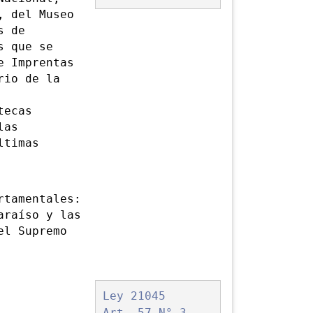
, del Museo
s de
s que se
e Imprentas
rio de la
tecas
las
ltimas
tamentales:
araíso y las
el Supremo
Ley 21045
Art. 57 N° 3