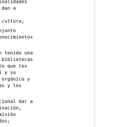
inalidades
 dan a
 cultura;
njunto
onocimientos
 tenido una
 bibliotecas
to que los
í y su
 orgánico y
as y los
ional dar a
inación,
misión
dos;