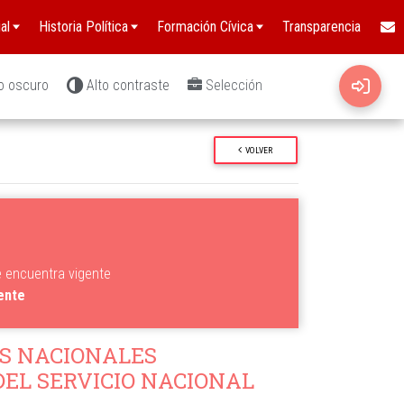
al
Historia Política
Formación Cívica
Transparencia
o oscuro
Alto contraste
Selección
VOLVER
e encuentra vigente
gente
S NACIONALES
EL SERVICIO NACIONAL