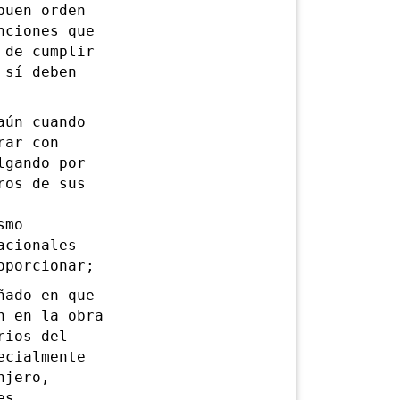
uen orden
nciones que
 de cumplir
 sí deben
ún cuando
rar con
lgando por
ros de sus
smo
acionales
oporcionar;
ado en que
n en la obra
rios del
ecialmente
njero,
es