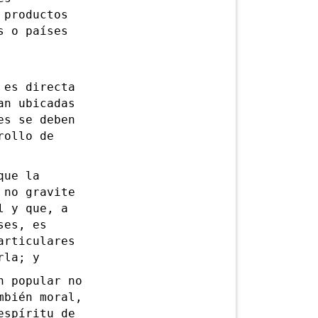
 productos
s o países
 es directa
an ubicadas
es se deben
rollo de
que la
 no gravite
l y que, a
ses, es
articulares
rla; y
 popular no
mbién moral,
espíritu de