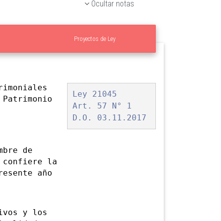
Ocultar notas
Proyectos de Ley
rimoniales
Ley 21045
 Patrimonio
Art. 57 N° 1
D.O. 03.11.2017
mbre de
 confiere la
resente año
vos y los