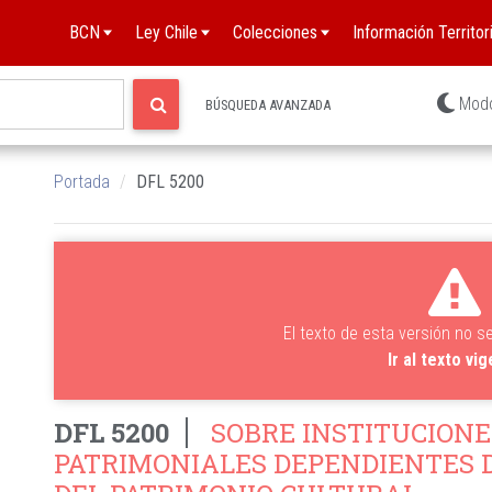
BCN
Ley Chile
Colecciones
Información Territori
Mod
BÚSQUEDA AVANZADA
Portada
DFL 5200
El texto de esta versión no s
Ir al texto vi
DFL 5200
SOBRE INSTITUCIONE
PATRIMONIALES DEPENDIENTES D