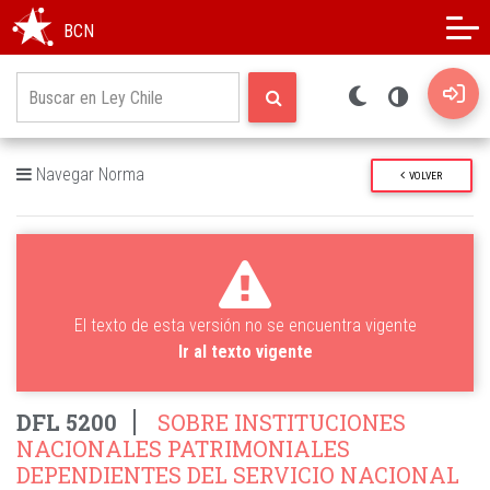
Modo oscuro
Alto contraste
BCN
Navegar Norma
VOLVER
El texto de esta versión no se encuentra vigente
Ir al texto vigente
DFL 5200
SOBRE INSTITUCIONES
NACIONALES PATRIMONIALES
DEPENDIENTES DEL SERVICIO NACIONAL