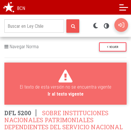
Modo oscuro
Alto contraste
BCN
Navegar Norma
VOLVER
El texto de esta versión no se encuentra vigente
Ir al texto vigente
DFL 5200
SOBRE INSTITUCIONES
NACIONALES PATRIMONIALES
DEPENDIENTES DEL SERVICIO NACIONAL