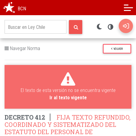
Modo oscuro
Alto contraste
BCN
Navegar Norma
VOLVER
El texto de esta versión no se encuentra vigente
Ir al texto vigente
DECRETO 412
FIJA TEXTO REFUNDIDO,
COORDINADO Y SISTEMATIZADO DEL
ESTATUTO DEL PERSONAL DE