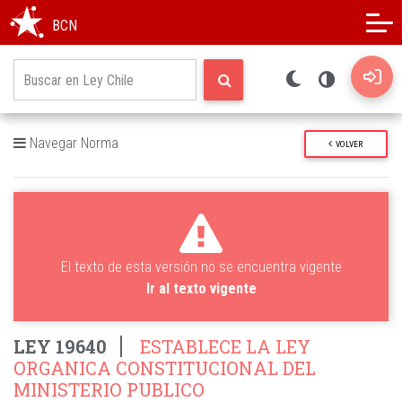
Modo oscuro
Alto contraste
BCN
Navegar Norma
VOLVER
El texto de esta versión no se encuentra vigente
Ir al texto vigente
LEY 19640
ESTABLECE LA LEY
ORGANICA CONSTITUCIONAL DEL
MINISTERIO PUBLICO