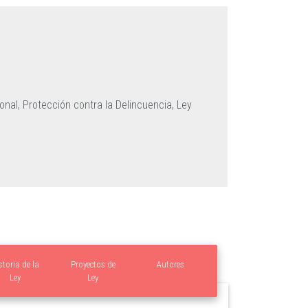
ional,
Protección contra la Delincuencia,
Ley
storia de la
Proyectos de
Autores
Ley
Ley