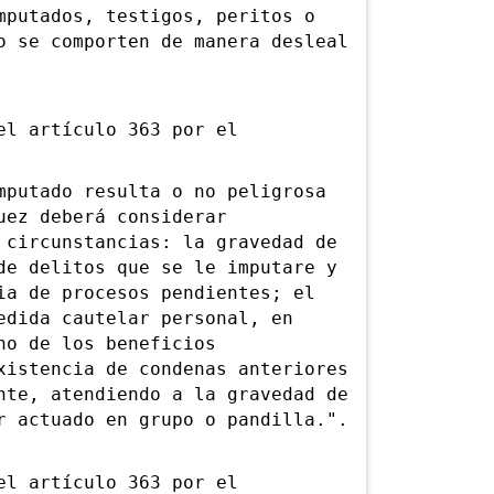
mputados, testigos, peritos o
o se comporten de manera desleal
l artículo 363 por el
utado resulta o no peligrosa
uez deberá considerar
 circunstancias: la gravedad de
de delitos que se le imputare y
ia de procesos pendientes; el
edida cautelar personal, en
no de los beneficios
xistencia de condenas anteriores
nte, atendiendo a la gravedad de
r actuado en grupo o pandilla.".
l artículo 363 por el