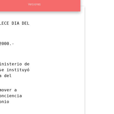
Versiones
LECE DIA DEL
2000.-
nisterio de
se instituyó
a del
mover a
onciencia
onio