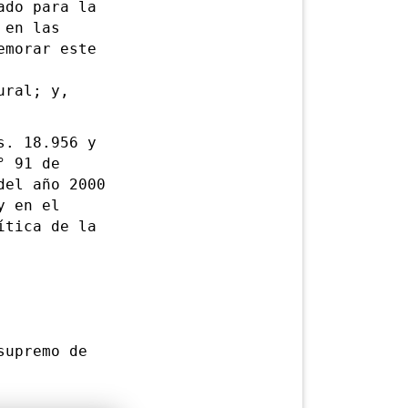
do para la
 en las
emorar este
ural; y,
. 18.956 y
° 91 de
del año 2000
y en el
ítica de la
upremo de