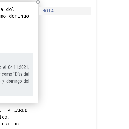
ía del
NOTA
imo domingo
 el 04.11.2021,
r como "Días del
do y domingo del
- RICARDO
ica.-
ucación.