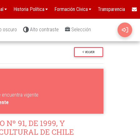
al
Historia Política
Formación Cívica
Transparencia
o oscuro
Alto contraste
Selección
VOLVER
e encuentra vigente
gente
Nº 91, DE 1999, Y
 CULTURAL DE CHILE