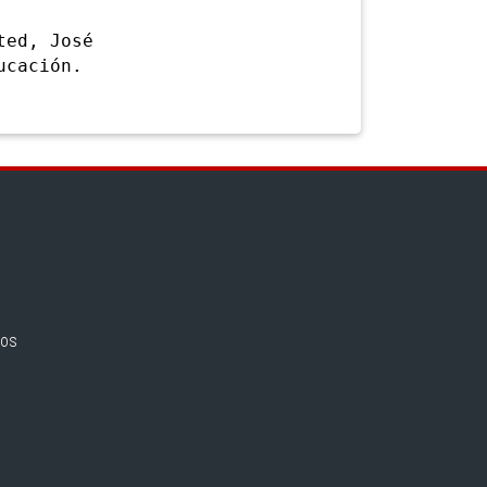
ted, José
ucación.
nos