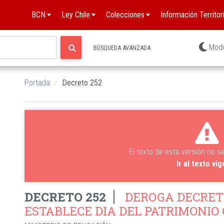
BCN
Ley Chile
Colecciones
Información Territori
Mod
BÚSQUEDA AVANZADA
Portada
Decreto 252
El texto de esta versión no s
Ir al texto vi
DECRETO 252
DEROGA DECRETO 
ESTABLECE DIA DEL PATRIMONIO