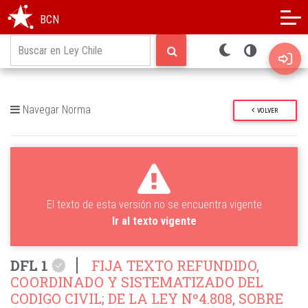
Modo oscuro
Alto contraste
BCN
Navegar Norma
VOLVER
El texto de esta versión no se encuentra vigente
Ir al texto vigente
DFL 1
FIJA TEXTO REFUNDIDO,
COORDINADO Y SISTEMATIZADO DEL
CODIGO CIVIL; DE LA LEY Nº4.808, SOBRE