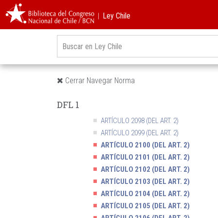
§ 2. DE LAS DIFERENTES ESPECIES DE
SOCIEDAD
︱Ley Chile
§ 3. DE LAS PRINCIPALES CLÁUSULAS DEL
CONTRATO DE SOCIEDAD
§ 4. DE LA ADMINISTRACIÓN DE LA SOCIED
COLECTIVA
§ 5. DE LAS OBLIGACIONES DE LOS SOCIO
ENTRE SÍ
Cerrar Navegar Norma
§ 6. DE LAS OBLIGACIONES DE LOS SOCIO
RESPECTO DE TERCEROS
DFL 1
§ 7. DE LA DISOLUCIÓN DE LA SOCIEDA
ARTÍCULO 2098 (DEL ART. 2)
ARTÍCULO 2099 (DEL ART. 2)
ARTÍCULO 2100 (DEL ART. 2)
ARTÍCULO 2101 (DEL ART. 2)
ARTÍCULO 2102 (DEL ART. 2)
ARTÍCULO 2103 (DEL ART. 2)
ARTÍCULO 2104 (DEL ART. 2)
ARTÍCULO 2105 (DEL ART. 2)