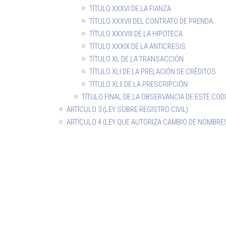
TÍTULO XXXVI DE LA FIANZA
TÍTULO XXXVII DEL CONTRATO DE PRENDA
TÍTULO XXXVIII DE LA HIPOTECA
TÍTULO XXXIX DE LA ANTICRESIS
TÍTULO XL DE LA TRANSACCIÓN
TÍTULO XLI DE LA PRELACIÓN DE CRÉDITOS
TÍTULO XLII DE LA PRESCRIPCIÓN
TÍTULO FINAL DE LA OBSERVANCIA DE ESTE COD
ARTÍCULO 3 (LEY SOBRE REGISTRO CIVIL)
ARTÍCULO 4 (LEY QUE AUTORIZA CAMBIO DE NOMBRE
APELLIDOS)
ARTÍCULO 5
ARTÍCULO 6 (LEY DE MENORES)
ARTÍCULO 7 (LEY SOBRE ABANDONO DE FAMILIA Y PA
DE PENSIONES ALIMENTICIAS)
ARTÍCULO 8 (LEY DE IMPUESTO A LAS HERENCIAS,
ASIGNACIONES Y DONACIONES)
PROMULGACIÓN