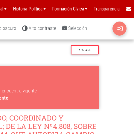
al
Historia Política
Formación Cívica
Transparencia
o oscuro
Alto contraste
Selección
VOLVER
e encuentra vigente
gente
O, COORDINADO Y
; DE LA LEY Nº4.808, SOBRE