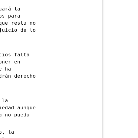
uará la
os para
que resta no
juicio de lo
ios falta
oner en
e ha
drán derecho
 la
iedad aunque
a no pueda
o, la