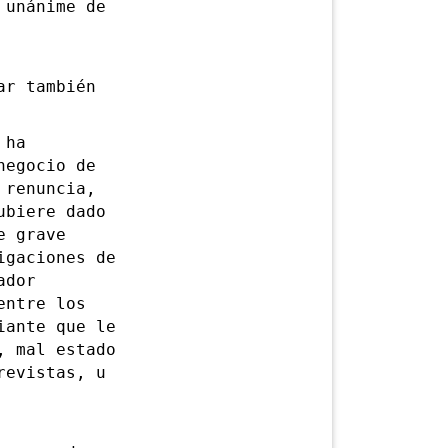
 unánime de
r también
 ha
negocio de
 renuncia,
ubiere dado
e grave
igaciones de
ador
entre los
iante que le
, mal estado
revistas, u