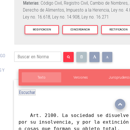
Materias:
Código Civil,
Registro Civil,
Cambio de Nombres,
Derecho de Alimentos,
Impuesto a la Herencia,
Ley no. 4
Ley no. 16.618,
Ley no. 14.908,
Ley no. 16.271
MODIFICACION
CONCORDANCIA
RECTIFICACION
IGO
S Y
Texto
Versiones
Jurisprudenci
Escuchar
GO
Art. 2100. La sociedad se disuelve 
por su insolvencia, y por la extinción
o cosas que forman su objeto total.