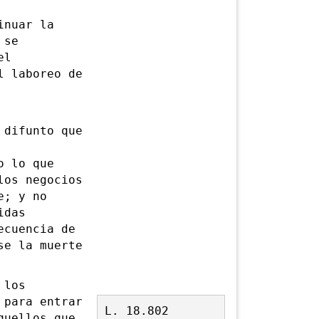
nuar la
 se
el
l laboreo de
difunto que
o lo que
los negocios
e; y no
idas
ecuencia de
se la muerte
 los
 para entrar
L. 18.802
quellos que