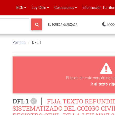
BCN
Ley Chile
Colecciones
Información Territori
AD
Mod
BÚSQUEDA AVANZADA
S
Portada
DFL 1
S
D
El texto de esta versión no s
Ir al texto vi
DFL 1
FIJA TEXTO REFUNDID
SISTEMATIZADO DEL CODIGO CIVIL