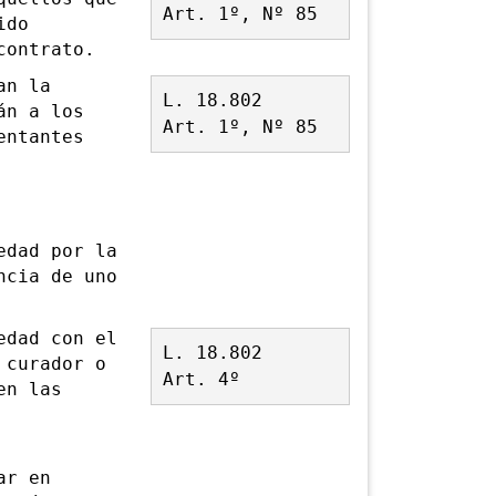
Art. 1º, Nº 85
ido
contrato.
an la
L. 18.802
án a los
Art. 1º, Nº 85
entantes
dad por la
ncia de uno
dad con el
L. 18.802
 curador o
Art. 4º
en las
ar en