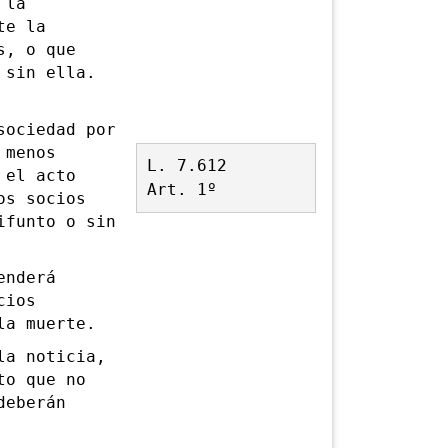
 la
te la
s, o que
 sin ella.
ociedad por
 menos
L. 7.612
 el acto
Art. 1º
os socios
ifunto o sin
enderá
cios
la muerte.
a noticia,
to que no
deberán