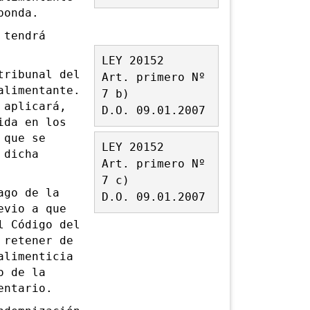
ponda.
 tendrá
LEY 20152
ribunal del
Art. primero Nº
alimentante.
7 b)
 aplicará,
D.O. 09.01.2007
ida en los
 que se
LEY 20152
 dicha
Art. primero Nº
7 c)
go de la
D.O. 09.01.2007
evio a que
l Código del
 retener de
alimenticia
o de la
entario.