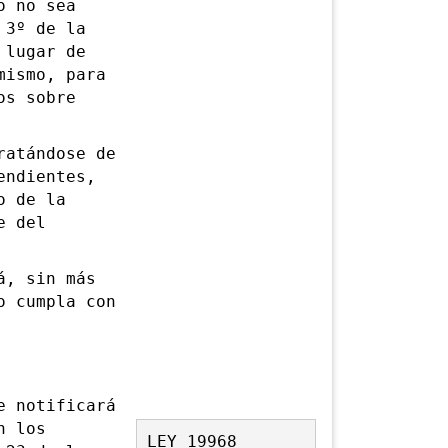
o no sea
 3º de la
 lugar de
mismo, para
os sobre
atándose de
endientes,
o de la
e del
, sin más
o cumpla con
 notificará
n los
LEY 19968