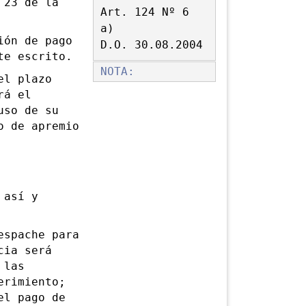
 23 de la
Art. 124 Nº 6
a)
ón de pago
D.O. 30.08.2004
te escrito.
NOTA:
l plazo
rá el
uso de su
o de apremio
 así y
spache para
cia será
 las
erimiento;
el pago de