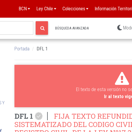
BCN
Ley Chile
Colecciones
Información Territori
Mod
BÚSQUEDA AVANZADA
Portada
DFL 1
El texto de esta versión no s
Ir al texto vi
S Y
DFL 1
FIJA TEXTO REFUNDID
SISTEMATIZADO DEL CODIGO CIVIL
Y