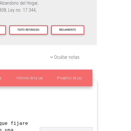
Abandono del Hogar,
.808,
Ley no. 17.344,
TEXTO REFUNDIDO
REGLAMENTO
Ocultar notas
a
Historia de la Ley
Proyectos de Ley
ue fijare
e una