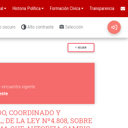
al
Historia Política
Formación Cívica
Transparencia
o oscuro
Alto contraste
Selección
VOLVER
e encuentra vigente
gente
O, COORDINADO Y
; DE LA LEY Nº4.808, SOBRE