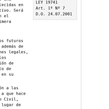
LEY 19741
lecidas en
Art. 1º Nº 7
tivo. Será
D.O. 24.07.2001
n el
imera
s futuros
 además de
nes legales,
los
ión de
to de
 en su
n a las
 a que hace
o Civil,
 lugar de