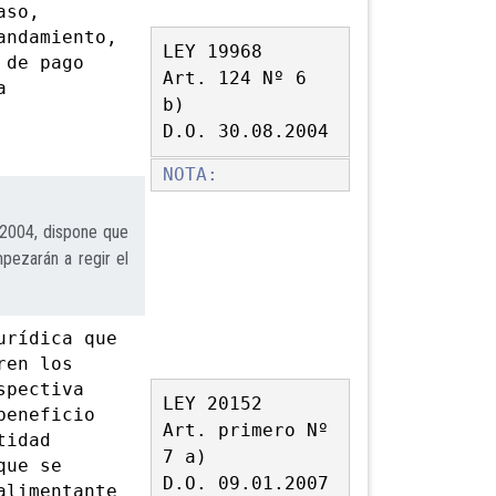
aso,
andamiento,
LEY 19968
 de pago
Art. 124 Nº 6
a
b)
D.O. 30.08.2004
NOTA:
2004, dispone que
pezarán a regir el
rídica que
ren los
spectiva
LEY 20152
beneficio
Art. primero Nº
tidad
7 a)
que se
D.O. 09.01.2007
alimentante