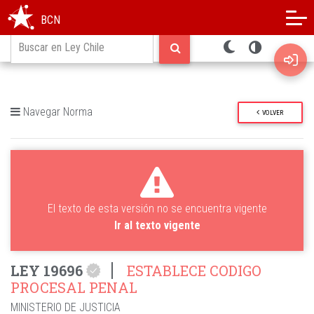
Modo oscuro
Alto contraste
BCN
Navegar Norma
VOLVER
El texto de esta versión no se encuentra vigente
Ir al texto vigente
LEY 19696
ESTABLECE CODIGO
PROCESAL PENAL
MINISTERIO DE JUSTICIA