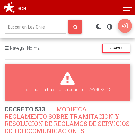
Modo oscuro
Alto contraste
BCN
Navegar Norma
VOLVER
Esta norma ha sido derogada el 17-AGO-2013
DECRETO 533
MODIFICA
REGLAMENTO SOBRE TRAMITACION Y
RESOLUCION DE RECLAMOS DE SERVICIOS
DE TELECOMUNICACIONES