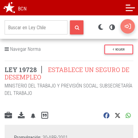
Modo oscuro
Alto contraste
BCN
Navegar Norma
VOLVER
LEY 19728
ESTABLECE UN SEGURO DE
DESEMPLEO
MINISTERIO DEL TRABAJO Y PREVISIÓN SOCIAL
;
SUBSECRETARÍA
DEL TRABAJO
Promulgación:
30-ABR-2001