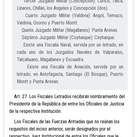
Tercer Juzgado Militar (Concepción): Curicó, Talca,
Linares, Chillán, los Angeles y Concepción (dos).
Cuarto Juzgado Militar (Valdivia): Angol, Temuco,
Valdivia, Osorno y Puerto Montt.
Quinto Juzgado Militar (Magallanes): Punta Arenas.
Séptimo Juzgado Militar (Coyhaique): Coyhaique.
Existe una Fiscalía Naval, servida por un letrado, en
cada uno de los Juzgados Navales de Valparaíso,
Talcahuano, Magallanes y Escuadra.
Existe una Fiscalía de Aviación, servida por un
letrado, en Antofagasta, Santiago (El Bosque), Puerto
Montt y Punta Arenas.
Art. 27. Los Fiscales Letrados recibirán
nombramiento del
Presidente de la República de entre los Oficiales de Justicia
de la respectiva Institución.
Los Fiscales de las Fuerzas Armadas que no reúnan
los
requisitos del inciso anterior, serán designados por el
respectivo Juez Institucional de entre los Oficiales que le