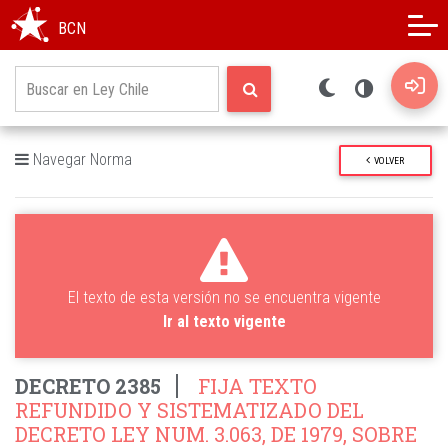
Modo oscuro
Alto contraste
BCN
Navegar Norma
VOLVER
El texto de esta versión no se encuentra vigente
Ir al texto vigente
DECRETO 2385
FIJA TEXTO
REFUNDIDO Y SISTEMATIZADO DEL
DECRETO LEY NUM. 3.063, DE 1979, SOBRE