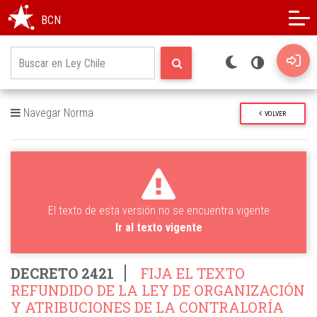
Modo oscuro
Alto contraste
BCN
Navegar Norma
VOLVER
El texto de esta versión no se encuentra vigente
Ir al texto vigente
DECRETO 2421
FIJA EL TEXTO
REFUNDIDO DE LA LEY DE ORGANIZACIÓN
Y ATRIBUCIONES DE LA CONTRALORÍA