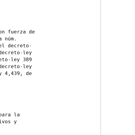
n fuerza de
a núm.
el decreto-
decreto-ley
eto-ley 389
decreto-ley
y 4,439, de
para la
ivos y