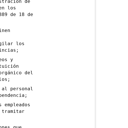
tración de
en los
389 de 18 de
inen
gilar los
incias;
eos y
tuición
orgánico del
los;
al personal
pendencia;
 empleados
 tramitar
nes que