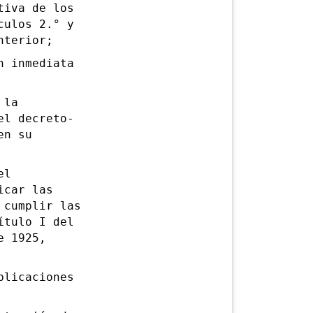
iva de los
culos 2.° y
nterior;
 inmediata
 la
el decreto-
en su
el
icar las
 cumplir las
ítulo I del
e 1925,
licaciones