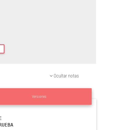
Ocultar notas
Versiones
E
RUEBA