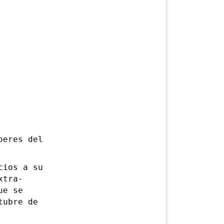
eres del
ios a su
xtra-
ue se
tubre de