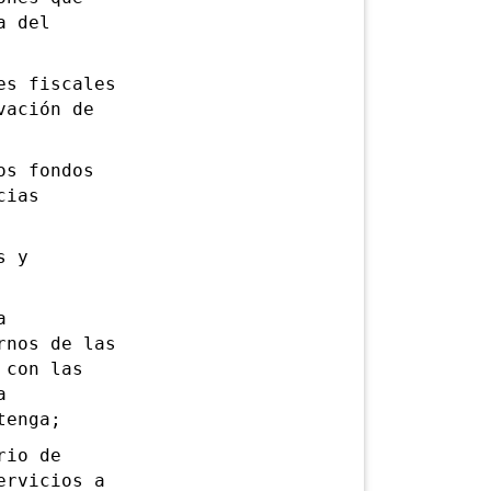
a del
s fiscales
vación de
s fondos
cias
s y
a
rnos de las
 con las
a
tenga;
rio de
ervicios a