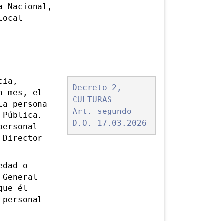
a Nacional,
local
cia,
Decreto 2,
n mes, el
CULTURAS
la persona
Art. segundo
 Pública.
D.O. 17.03.2026
personal
 Director
edad o
 General
que él
 personal