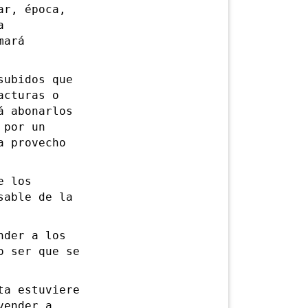
r, época,
a
mará
ubidos que
acturas o
á abonarlos
 por un
a provecho
e los
sable de la
der a los
o ser que se
a estuviere
vender a