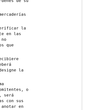
rdenes de su
ercaderías
rificar la
te en las
 no
os que
cibiere
eberá
designe la
ma
omitentes, o
, será
as con sus
 anotar en