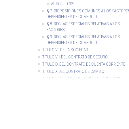
ARTÍCULO 324
§ 7. DISPOSICIONES COMUNES A LOS FACTORE
DEPENDIENTES DE COMERCIO.
§ 8. REGLAS ESPECIALES RELATIVAS A LOS
FACTORES
§ 9. REGLAS ESPECIALES RELATIVAS A LOS
DEPENDIENTES DE COMERCIO
TÍTULO VII DE LA SOCIEDAD
TITULO VIII DEL CONTRATO DE SEGURO
TÍTULO IX DEL CONTRATO DE CUENTA CORRIENTE
TÍTULO X DEL CONTRATO DE CAMBIO
TÍTULO XII DE LAS CARTAS ORDENES DE CREDITO
TÍTULO XIII DEL PRESTAMO
TÍTULO XIV DEL DEPOSITO
TÍTULO XV DEL CONTRATO DE PRENDA
TÍTULO XVI DE LA FIANZA
TÍTULO XVII DE LA PRESCRIPCION
LIBRO III DE LA NAVEGACIÓN Y EL COMERCIO MARÍTI