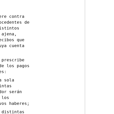
re contra
ocedentes de
istintos
 ajena,
ecibos que
uya cuenta
prescribe
de los pagos
es:
a sola
intas
dor serán
 los
vos haberes;
distintas