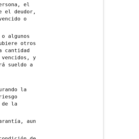
ersona, el
e el deudor,
vencido o
o algunos
ubiere otros
a cantidad
 vencidos, y
rá sueldo a
rando la
riesgo
 de la
rantía, aun
ondición de