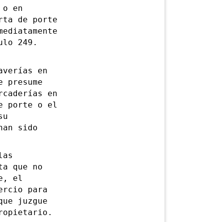
 o en
rta de porte
mediatamente
ulo 249.
verías en
e presume
rcaderías en
e porte o el
su
han sido
las
ta que no
e, el
ercio para
que juzgue
ropietario.