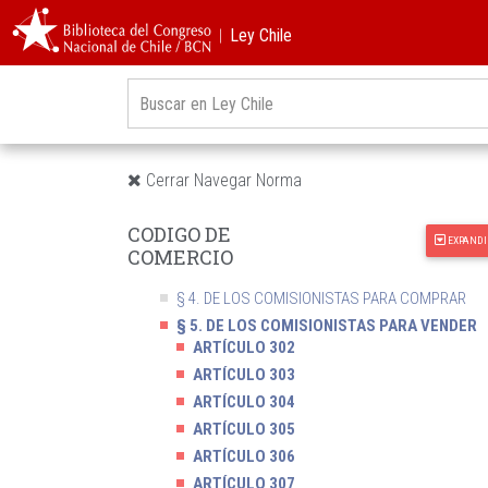
TÍTULO II DE LA COMPRAVENTA
︱Ley Chile
TÍTULO III DE LA PERMUTACION
TÍTULO IV DE LA CESION DE CREDITOS MERCANTIL
TÍTULO V DEL TRANSPORTES POR TIERRA, LAGOS,
CANALES O RIOS NAVEGABLES
TÍTULO VI DEL MANDATO COMERCIAL
§ 1. DEFINICIONES Y CLASIFICACIONES
Cerrar Navegar Norma
§ 2. REGLAS GENERALES RELATIVAS A LA
COMISIÓN
CODIGO DE
EXPANDI
§ 3. DISPOSICIONES COMUNES A TODA CLASE 
COMERCIO
COMISIONISTAS
§ 4. DE LOS COMISIONISTAS PARA COMPRAR
§ 5. DE LOS COMISIONISTAS PARA VENDER
ARTÍCULO 302
ARTÍCULO 303
ARTÍCULO 304
ARTÍCULO 305
ARTÍCULO 306
ARTÍCULO 307