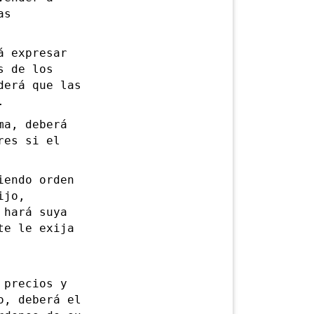
as
 expresar
s de los
derá que las
.
a, deberá
res si el
endo orden
ijo,
 hará suya
te le exija
precios y
o, deberá el