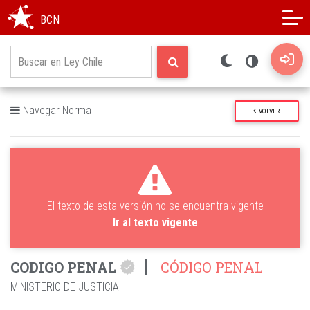
Modo oscuro
Alto contraste
BCN
Navegar Norma
VOLVER
El texto de esta versión no se encuentra vigente
Ir al texto vigente
CODIGO PENAL
CÓDIGO PENAL
MINISTERIO DE JUSTICIA