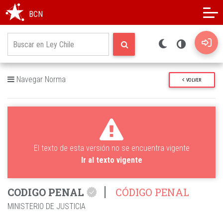
Modo oscuro
Alto contraste
BCN
Navegar Norma
VOLVER
El texto de esta versión no se encuentra vigente
Ir al texto vigente
CODIGO PENAL
CÓDIGO PENAL
MINISTERIO DE JUSTICIA