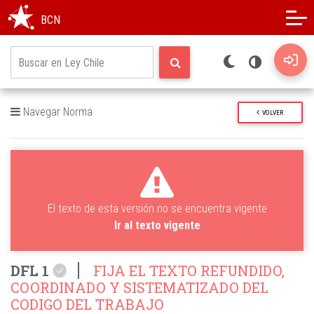
Modo oscuro
Alto contraste
BCN
Navegar Norma
VOLVER
El texto de esta versión no se encuentra vigente
Ir al texto vigente
DFL 1
FIJA EL TEXTO REFUNDIDO,
COORDINADO Y SISTEMATIZADO DEL
CODIGO DEL TRABAJO