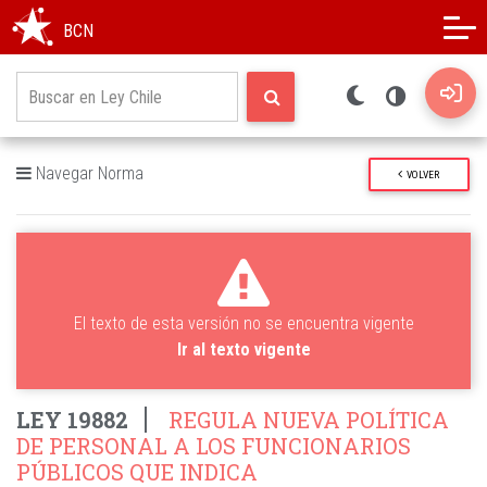
Modo oscuro
Alto contraste
BCN
Navegar Norma
VOLVER
El texto de esta versión no se encuentra vigente
Ir al texto vigente
LEY 19882
REGULA NUEVA POLÍTICA
DE PERSONAL A LOS FUNCIONARIOS
PÚBLICOS QUE INDICA