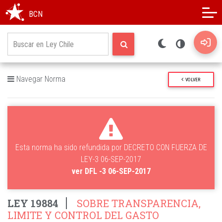
Modo oscuro
Alto contraste
BCN
Navegar Norma
VOLVER
Esta norma ha sido refundida por DECRETO CON FUERZA DE
LEY-3 06-SEP-2017
ver DFL -3 06-SEP-2017
LEY 19884
SOBRE TRANSPARENCIA,
LIMITE Y CONTROL DEL GASTO