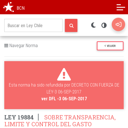
Modo oscuro
Alto contraste
BCN
Navegar Norma
VOLVER
Esta norma ha sido refundida por DECRETO CON FUERZA DE
LEY-3 06-SEP-2017
ver DFL -3 06-SEP-2017
LEY 19884
SOBRE TRANSPARENCIA,
LIMITE Y CONTROL DEL GASTO