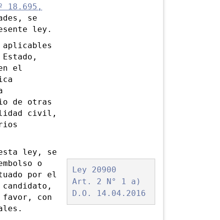
 18.695,
ades, se
esente ley.
aplicables
 Estado,
en el
ica
a
io de otras
lidad civil,
rios
sta ley, se
embolso o
Ley 20900
tuado por el
Art. 2 N° 1 a)
 candidato,
D.O. 14.04.2016
 favor, con
ales.