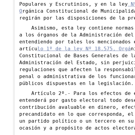
Populares y Escrutinios, y en la ley
Nº
O
rgánica Constitucional de Municipalid
regirán por las disposiciones de la pr
Asimismo, esta ley contiene normas 
a los órganos de la Administración del
entendiendo por tales los mencionados 
artícu
lo 1º de la ley Nº 18.575, Orgá
n
Constitucional de Bases Generales de l
Administración del Estado, sin perjuic
regulaciones que afecten la responsabi
penal o administrativa de los funciona
públicos dispuestas en la legislación.
Artículo 2º.- Para los efectos de e
entenderá por gasto electoral todo des
contribución avaluable en dinero, efec
precandidato en lo que corresponda, el
un partido político o un tercero en su
ocasión y a propósito de actos elector