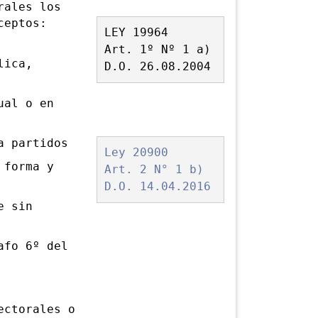
ales los
ceptos:
LEY 19964
Art. 1º Nº 1 a)
lica,
D.O. 26.08.2004
ual o en
a partidos
Ley 20900
 forma y
Art. 2 N° 1 b)
D.O. 14.04.2016
e sin
afo 6º del
ctorales o