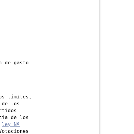
n de gasto
s límites,
 de los
rtidos
cia de los
a
ley Nº
Votaciones