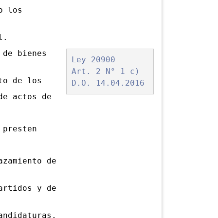
o los
l.
de bienes
Ley 20900
Art. 2 N° 1 c)
to de los
D.O. 14.04.2016
de actos de
presten
zamiento de
artidos y de
andidaturas,