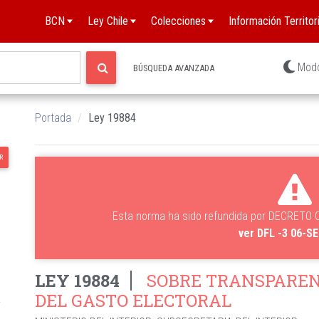
BCN
Ley Chile
Colecciones
Información Territori
Mod
BÚSQUEDA AVANZADA
Portada
Ley 19884
R
Esta norma ha sido refundida por DECRETO
ver DFL -3 06-S
LEY 19884
SOBRE TRANSPARENC
DEL GASTO ELECTORAL
L