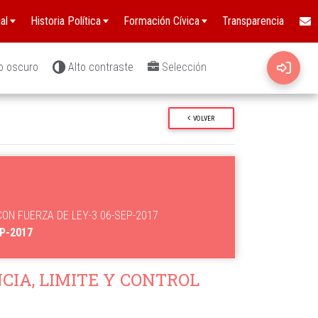
al
Historia Política
Formación Cívica
Transparencia
o oscuro
Alto contraste
Selección
VOLVER
 CON FUERZA DE LEY-3 06-SEP-2017
EP-2017
IA, LIMITE Y CONTROL