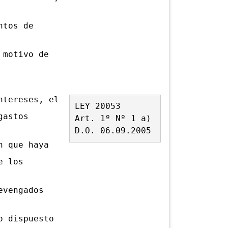
ntos de
 motivo de
tereses, el
LEY 20053
gastos
Art. 1º Nº 1 a)
D.O. 06.09.2005
n que haya
e los
evengados
o dispuesto