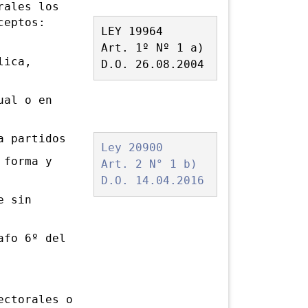
ales los
ceptos:
LEY 19964
Art. 1º Nº 1 a)
lica,
D.O. 26.08.2004
ual o en
a partidos
Ley 20900
 forma y
Art. 2 N° 1 b)
D.O. 14.04.2016
e sin
afo 6º del
ctorales o