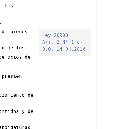
o los
l.
de bienes
Ley 20900
Art. 2 N° 1 c)
to de los
D.O. 14.04.2016
de actos de
presten
zamiento de
artidos y de
andidaturas,