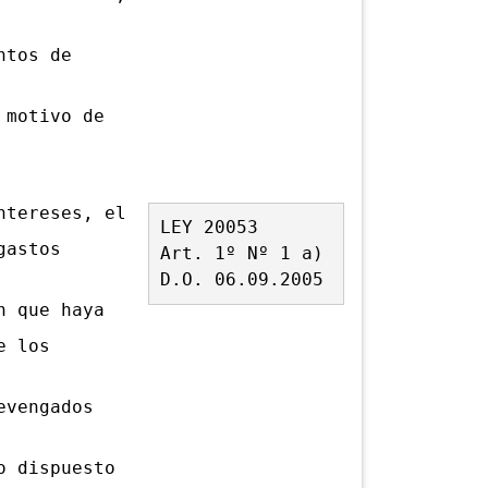
ntos de
 motivo de
tereses, el
LEY 20053
gastos
Art. 1º Nº 1 a)
D.O. 06.09.2005
n que haya
e los
evengados
o dispuesto