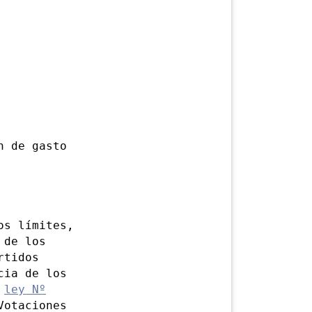
n de gasto
s límites,
 de los
rtidos
cia de los
a
ley Nº
Votaciones