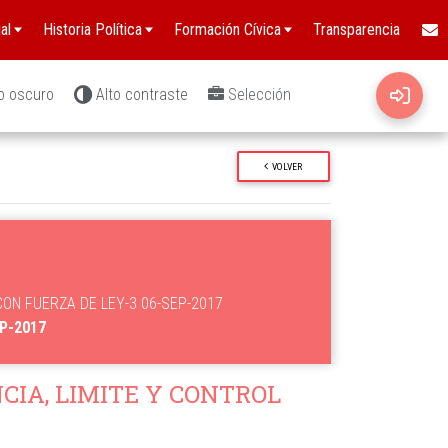
al
Historia Política
Formación Cívica
Transparencia
o oscuro
Alto contraste
Selección
VOLVER
 CON FUERZA DE LEY-3 06-SEP-2017
EP-2017
IA, LIMITE Y CONTROL