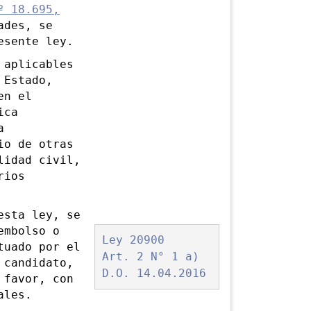
 18.695,
ades, se
esente ley.
aplicables
 Estado,
en el
ica
a
io de otras
lidad civil,
rios
sta ley, se
embolso o
Ley 20900
tuado por el
Art. 2 N° 1 a)
 candidato,
D.O. 14.04.2016
 favor, con
ales.