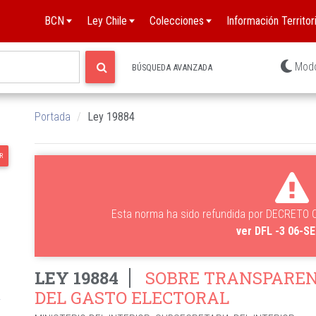
BCN
Ley Chile
Colecciones
Información Territori
Mod
BÚSQUEDA AVANZADA
Portada
Ley 19884
R
Esta norma ha sido refundida por DECRETO
ver DFL -3 06-S
LEY 19884
SOBRE TRANSPARENC
DEL GASTO ELECTORAL
L