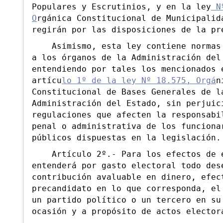
Populares y Escrutinios, y en la ley
Nº
O
rgánica Constitucional de Municipalid
regirán por las disposiciones de la pr
Asimismo, esta ley contiene normas 
a los órganos de la Administración del
entendiendo por tales los mencionados 
artícu
lo 1º de la ley Nº 18.575, Orgá
n
Constitucional de Bases Generales de l
Administración del Estado, sin perjuic
regulaciones que afecten la responsabi
penal o administrativa de los funciona
públicos dispuestas en la legislación.
Artículo 2º.- Para los efectos de e
entenderá por gasto electoral todo des
contribución avaluable en dinero, efec
precandidato en lo que corresponda, el
un partido político o un tercero en su
ocasión y a propósito de actos elector