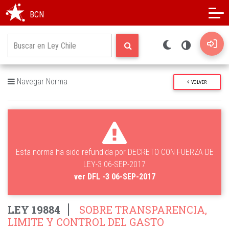
Modo oscuro
Alto contraste
BCN
Navegar Norma
VOLVER
Esta norma ha sido refundida por DECRETO CON FUERZA DE
LEY-3 06-SEP-2017
ver DFL -3 06-SEP-2017
LEY 19884
SOBRE TRANSPARENCIA,
LIMITE Y CONTROL DEL GASTO