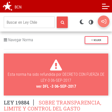
Modo oscuro
Alto contraste
BCN
Navegar Norma
VOLVER
Esta norma ha sido refundida por DECRETO CON FUERZA DE
LEY-3 06-SEP-2017
ver DFL -3 06-SEP-2017
LEY 19884
SOBRE TRANSPARENCIA,
LIMITE Y CONTROL DEL GASTO