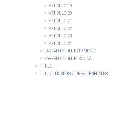
ARTÍCULO 19
ARTÍCULO 20
ARTÍCULO 21
ARTÍCULO 22
ARTÍCULO 23
ARTÍCULO 24
PÁRRAFO 6º DEL PATRIMONIO
PÁRRAFO 7º DEL PERSONAL
TITULO II
TITULO III DISPOSICIONES GENERALES
DISPOSICIONES TRANSITORIAS
PROMULGACIÓN
ANEXO PROYECTO DE LEY QUE CREA EL CONSEJO
NACIONAL DE LA CULTURA Y LAS ARTES Y EL FONDO
NACIONAL DE DESARROLLO CULTURAL Y LAS ARTES