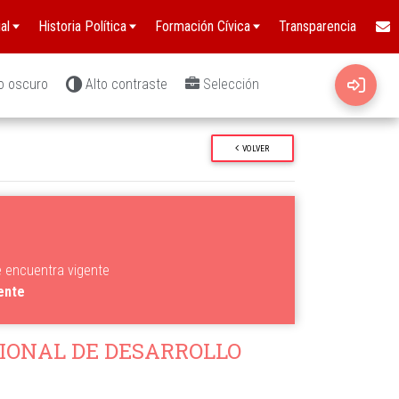
al
Historia Política
Formación Cívica
Transparencia
o oscuro
Alto contraste
Selección
VOLVER
e encuentra vigente
gente
IONAL DE DESARROLLO