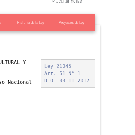
Ocultar notas
a
Historia de la Ley
Proyectos de Ley
ULTURAL Y
Ley 21045
Art. 51 N° 1
D.O. 03.11.2017
o Nacional