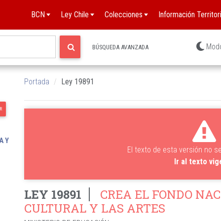
BCN
Ley Chile
Colecciones
Información Territori
Mod
BÚSQUEDA AVANZADA
Portada
Ley 19891
R
A Y
El texto de esta versión no s
Ir al texto vi
LEY 19891
CREA EL FONDO NAC
CULTURAL Y LAS ARTES