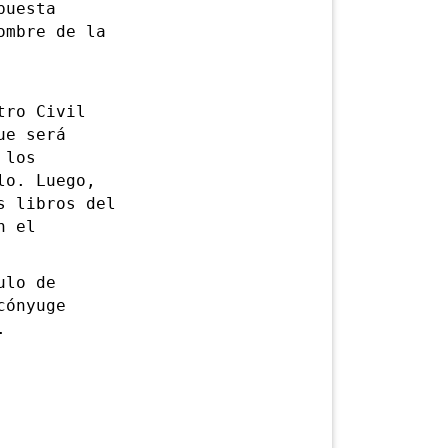
puesta
ombre de la
ro Civil
ue será
 los
lo. Luego,
s libros del
n el
ulo de
cónyuge
.