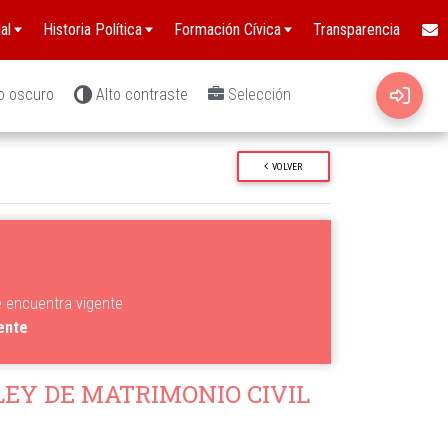
al
Historia Política
Formación Cívica
Transparencia
o oscuro
Alto contraste
Selección
VOLVER
e encuentra vigente
gente
EY DE MATRIMONIO CIVIL