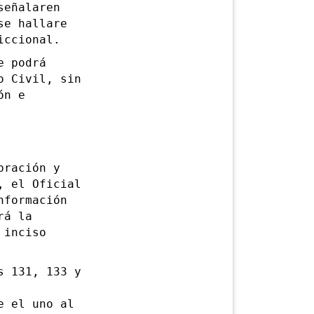
señalaren
se hallare
iccional.
e podrá
o Civil, sin
ón e
ración y
, el Oficial
nformación
rá la
 inciso
 131, 133 y
e el uno al