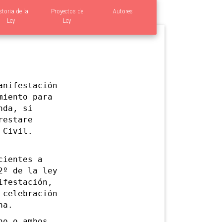
storia de la
Proyectos de
Autores
Ley
Ley
nifestación
miento para
nda, si
restare
 Civil.
ientes a
2º de la ley
ifestación,
 celebración
na.
o o ambos