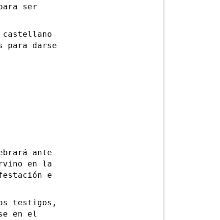
para ser
castellano
s para darse
brará ante
rvino en la
festación e
s testigos,
se en el