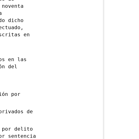
 noventa
a
do dicho
ectuado,
scritas en
s en las
ón del
ión por
rivados de
por delito
or sentencia