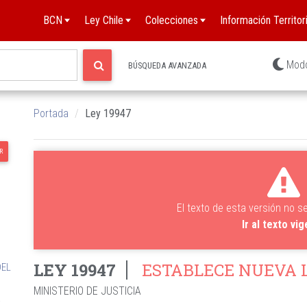
BCN
Ley Chile
Colecciones
Información Territori
Mod
BÚSQUEDA AVANZADA
Portada
Ley 19947
R
El texto de esta versión no s
Ir al texto vi
LEY 19947
ESTABLECE NUEVA L
DEL
MINISTERIO DE JUSTICIA