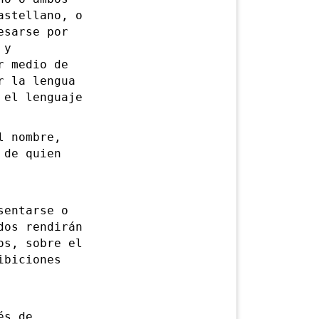
astellano, o
esarse por
 y
r medio de
r la lengua
 el lenguaje
 nombre,
 de quien
entarse o
dos rendirán
os, sobre el
ibiciones
és de