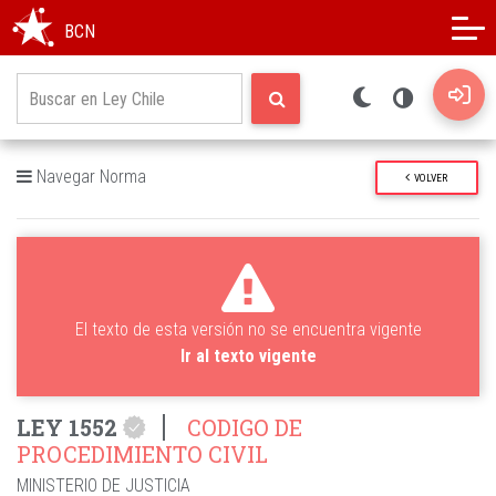
Modo oscuro
Alto contraste
BCN
Navegar Norma
VOLVER
El texto de esta versión no se encuentra vigente
Ir al texto vigente
LEY 1552
CODIGO DE
PROCEDIMIENTO CIVIL
MINISTERIO DE JUSTICIA