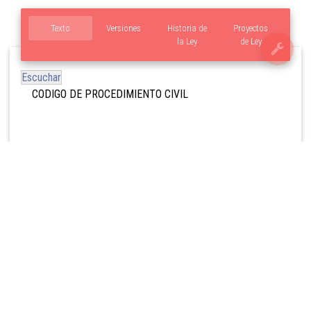
Texto
Versiones
Historia de
Proyectos
la Ley
de Ley
Escuchar
CODIGO DE PROCEDIMIENTO CIVIL
Descargar Código de Procedimiento Civil Versión Original
(PDF, 39 M)
Que aprueba el Código de Procedimiento Civil
Por cuanto el Congreso Nacional ha dado su
aprobacion al siguiente