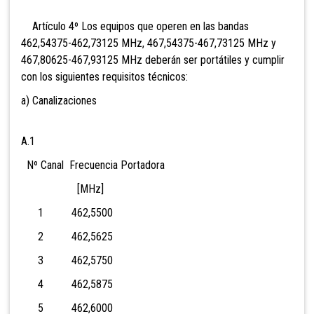
Artículo 4º Los equipos que operen en las bandas
462,54375-462,73125 MHz, 467,54375-467,73125 MHz y
467,80625-467,93125 MHz deberán ser portátiles y cumplir
con los siguientes requisitos técnicos:
a) Canalizaciones
A.1
Nº Canal Frecuencia Portadora
[MHz]
1 462,5500
2 462,5625
3 462,5750
4 462,5875
5 462,6000