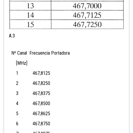
A.3
Nº Canal Frecuencia Portadora
[MHz]
1 467,8125
2 467,8250
3 467,8375
4 467,8500
5 467,8625
6 467,8750