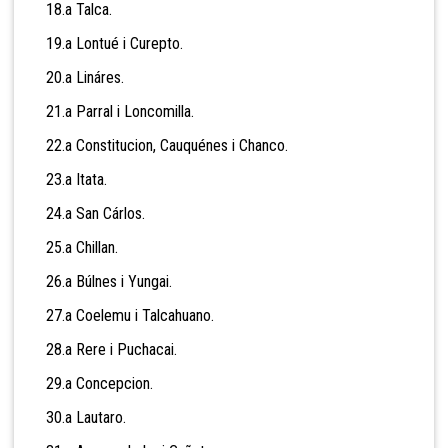
18.a Talca.
19.a Lontué i Curepto.
20.a Lináres.
21.a Parral i Loncomilla.
22.a Constitucion, Cauquénes i Chanco.
23.a Itata.
24.a San Cárlos.
25.a Chillan.
26.a Búlnes i Yungai.
27.a Coelemu i Talcahuano.
28.a Rere i Puchacai.
29.a Concepcion.
30.a Lautaro.