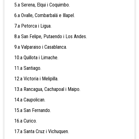
5.a Serena, Elqui i Coquimbo.
6.a Ovalle, Combarbalá e Illapel.
7.a Petorca i Ligua.
8.a San Felipe, Putaendo i Los Andes.
9.a Valparaiso i Casablanca.
10.a Quillota i Limache.
11.a Santiago.
12.a Victoria i Melipilla.
13.a Rancagua, Cachapoal i Maipo.
14.a Caupolican.
15.a San Fernando.
16.a Curico.
17.a Santa Cruz i Vichuquen.