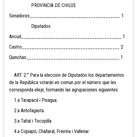
PROVINCIA DE CHILOE
Senadores_____________________________________ 1
Diputados
Ancud_________________________________________ 1
Castro________________________________________ 2
Quinchao______________________________________ 1
ART. 2.° Para la eleccion de Diputados los departamentos
de la República votarán en comun por el número que les
corresponda elejir, formando las agrupaciones siguientes:
1.a Tarapacá i Pisagua.
2.a Antofagasta.
3.a Taltal i Tocopilla.
4.a Copiapó, Chañaral, Freirina i Vallenar.