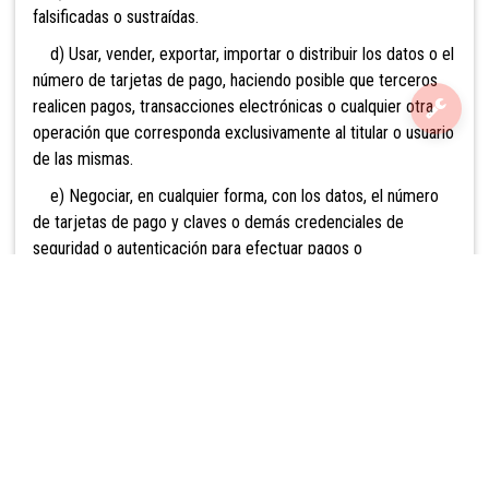
falsificadas o sustraídas.
d) Usar, vender, exportar, importar o distribuir los datos o el
número de tarjetas de pago, haciendo posible que terceros
realicen pagos, transacciones electrónicas o cualquier otra
operación que corresponda exclusivamente al titular o usuario
de las mismas.
e) Negociar, en cualquier forma, con los datos, el número
de tarjetas de pago y claves o demás credenciales de
seguridad o autenticación para efectuar pagos o
transacciones electrónicas, con el fin de realizar las
operaciones señaladas en el literal anterior.
f) Usar maliciosamente una tarjeta de pago o clave y
demás credenciales de seguridad o autenticación,
bloqueadas, en cualquiera de las formas señaladas en las
letras precedentes.
g) Suplantar la identidad del titular o usuario frente al
emisor, operador o comercio afiliado, según corresponda,