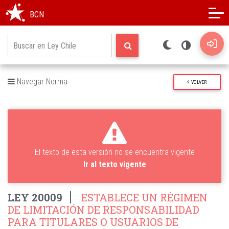
Modo oscuro
Alto contraste
BCN
Navegar Norma
VOLVER
El texto de esta versión no se encuentra vigente
Ir al texto vigente
LEY 20009
ESTABLECE UN RÉGIMEN
DE LIMITACIÓN DE RESPONSABILIDAD
PARA TITULARES O USUARIOS DE