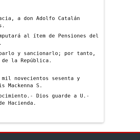
ia, a don Adolfo Catalán
s.
utará al ítem de Pensiones del
.
rlo y sancionarlo; por tanto,
 de la República.
il novecientos sesenta y
is Mackenna S.
imiento.- Dios guarde a U.-
de Hacienda.