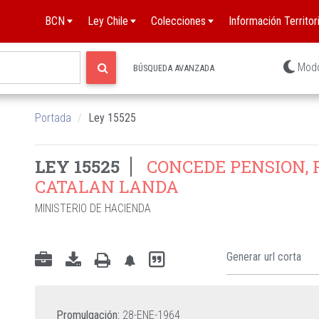
BCN
Ley Chile
Colecciones
Información Territori
Mod
BÚSQUEDA AVANZADA
Portada
Ley 15525
LEY 15525
CONCEDE PENSION, 
CATALAN LANDA
MINISTERIO DE HACIENDA
Promulgación:
28-ENE-1964