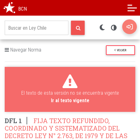
Modo oscuro
Alto contraste
BCN
Navegar Norma
VOLVER
El texto de esta versión no se encuentra vigente
Ir al texto vigente
DFL 1
FIJA TEXTO REFUNDIDO,
COORDINADO Y SISTEMATIZADO DEL
DECRETO LEY N° 2.763, DE 1979 Y DE LAS