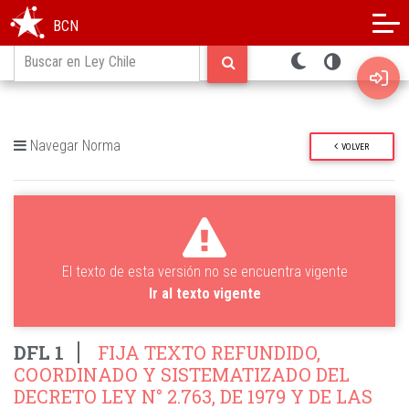
Modo oscuro
Alto contraste
BCN
Navegar Norma
VOLVER
El texto de esta versión no se encuentra vigente
Ir al texto vigente
DFL 1
FIJA TEXTO REFUNDIDO,
COORDINADO Y SISTEMATIZADO DEL
DECRETO LEY N° 2.763, DE 1979 Y DE LAS