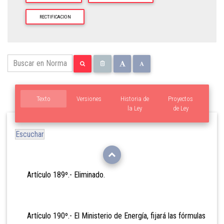
RECTIFICACION
Texto
Versiones
Historia de
Proyectos
la Ley
de Ley
Escuchar
Artículo 189º.- Elimin
ado.
Artículo 190º.- El Ministerio de Energía, fijará las fórmulas