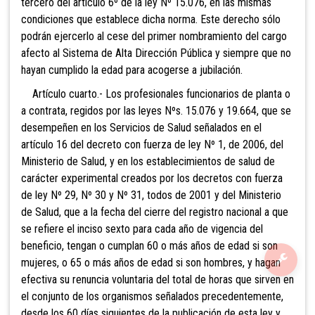
tercero del artículo 6º de la ley Nº 15.076, en las mismas
condiciones que establece dicha norma. Este derecho sólo
podrán ejercerlo al cese del primer nombramiento del cargo
afecto al Sistema de Alta Dirección Pública y siempre que no
hayan cumplido la edad para acogerse a jubilación.
Artículo cuarto.- Los profesionales funcionarios de planta o
a contrata, regidos por las leyes Nºs. 15.076 y 19.664, que se
desempeñen en los Servicios de Salud señalados en el
artículo 16 del decreto con fuerza de ley Nº 1, de 2006, del
Ministerio de Salud, y en los establecimientos de salud de
carácter experimental creados por los decretos con fuerza
de ley Nº 29, Nº 30 y Nº 31, todos de 2001 y del Ministerio
de Salud, que a la fecha del cierre del registro nacional a que
se refiere el inciso sexto para cada año de vigencia del
beneficio, tengan o cumplan 60 o más años de edad si son
mujeres, o 65 o más años de edad si son hombres, y hagan
efectiva su renuncia voluntaria del total de horas que sirven en
el conjunto de los organismos señalados precedentemente,
desde los 60 días siguientes de la publicación de esta ley y